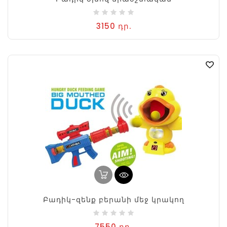
3150 դր.
Բադիկ-զենք բերանի մեջ կրակող
7550 դր.