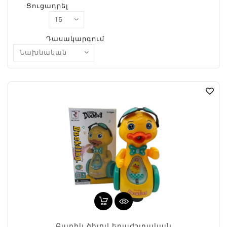
Ցուցադրել
Դասակարգում
Բադիկ ծխով երաժշտական