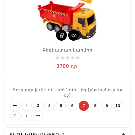
Բեռնատար կարմիր
3700 դր.
Ցուցադրված է 91 - 105 ` 810 –ից (ընդհանուր 54
էջ)
<
3
4
5
6
7
8
9
10
11
>
ՏԵՂԵԿԱՏՎՈՒԹՅՈՒՆ