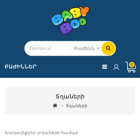
0
ԲԱԺԻՆՆԵՐ
Տղաների
Տղաների
Խաղալիքներ տղաների համար