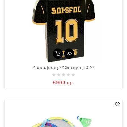
Բառախաղ <<Ֆուդբոլ 10 >>
6900 դր.