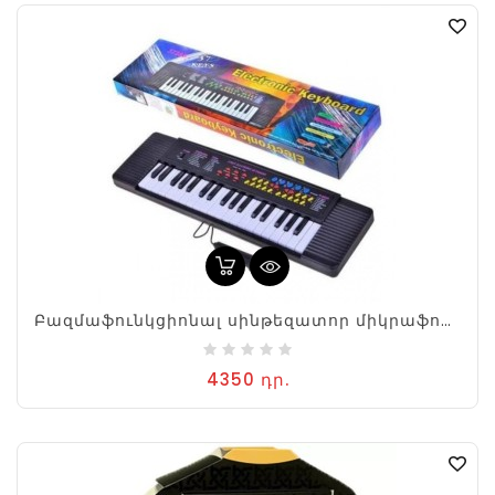
Բազմաֆունկցիոնալ սինթեզատոր միկրաֆոնով
4350 դր.