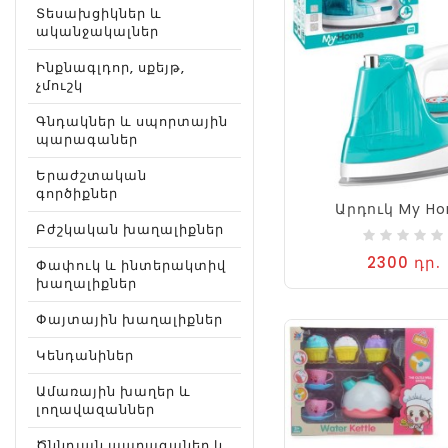
Տեսախցիկներ և
ականջակալներ
Ինքնագլդոր, սքեյթ,
չմուշկ
Գնդակներ և սպորտային
պարագաներ
Երաժշտական
գործիքներ
Արդուկ My H
Բժշկական խաղալիքներ
2300 դր.
Փափուկ և ինտերակտիվ
խաղալիքներ
Փայտային խաղալիքներ
Կենդանիներ
Ամառային խաղեր և
լողավազաններ
Ծննդյան պարագաներ և