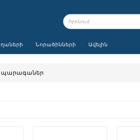
Տղաների
Նորածինների
Ավելին
ն պարագաներ