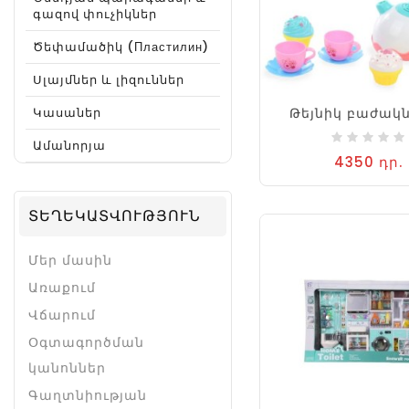
գազով փուչիկներ
Ծեփամածիկ (Пластилин)
Սլայմներ և լիզուններ
Թեյնիկ բաժակ
Կասաներ
Ամանորյա
4350 դր.
ՏԵՂԵԿԱՏՎՈՒԹՅՈՒՆ
Մեր մասին
Առաքում
Վճարում
Օգտագործման
կանոններ
Գաղտնիության