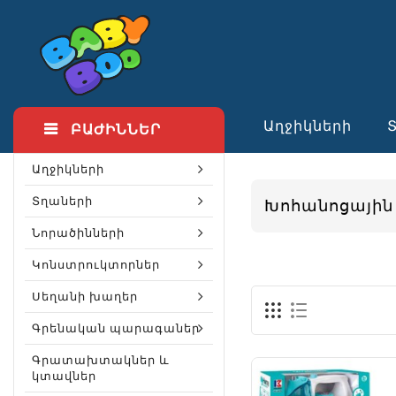
Աղջիկների
ԲԱԺԻՆՆԵՐ
Աղջիկների
Տղաների
Խոհանոցայի
Նորածինների
Կոնստրուկտորներ
Սեղանի խաղեր
Գրենական պարագաներ
Գրատախտակներ և
կտավներ