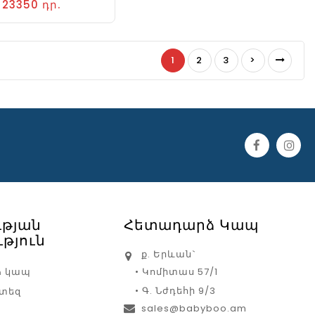
23350 դր.
1
2
3
>
ւթյան
Հետադարձ Կապ
թյուն
ք. Երևան`
ձ կապ
• Կոմիտաս 57/1
• Գ. Նժդեհի 9/3
րտեզ
sales@babyboo.am