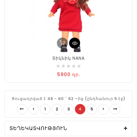
Տիկնիկ NANA
5900 դր.
Ցուցադրված է 46 - 60 ` 62 –ից (ընդհանուր 5 էջ)
<
1
2
3
4
5
>
ՏԵՂԵԿԱՏՎՈՒԹՅՈՒՆ