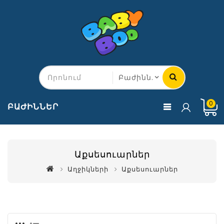
0
ԲԱԺԻՆՆԵՐ
Աքսեսուարներ
Աղջիկների
Աքսեսուարներ