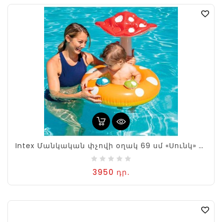
Intex Մանկական փչովի օղակ 69 սմ «Սունկ» ծածկոցով
3950 դր.