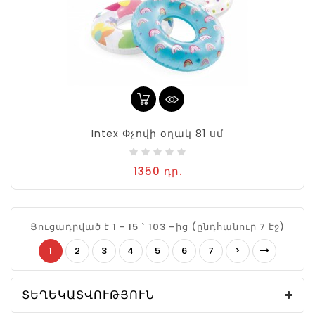
Intex Փչովի օղակ 81 սմ
1350 դր.
Ցուցադրված է 1 - 15 ` 103 –ից (ընդհանուր 7 էջ)
1
2
3
4
5
6
7
>
ՏԵՂԵԿԱՏՎՈՒԹՅՈՒՆ