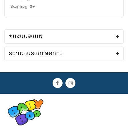
Տարիքը՝ 3+
ՊԱՀԱՆՋՎԱԾ
ՏԵՂԵԿԱՏՎՈՒԹՅՈՒՆ