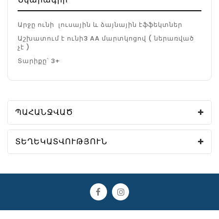
Արջը ունի լուսային և ձայնային էֆֆեկտներ
Աշխատում է ունի3 AA մարտկոցով ( ներառված
չէ )
Տարիքը՝ 3+
ՊԱՀԱՆՋՎԱԾ
ՏԵՂԵԿԱՏՎՈՒԹՅՈՒՆ