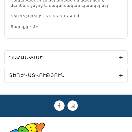
Հավաքածույում ներառված են կավիճներ,
մարկեր, ջնջոց և մագնիսական պատկերներ:
Տուփի չափսը - 23,5 x 30 x 4 սմ
Տարիքը - 3+
ՊԱՀԱՆՋՎԱԾ
ՏԵՂԵԿԱՏՎՈՒԹՅՈՒՆ