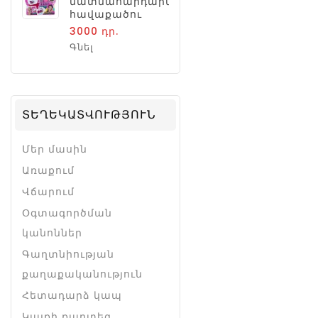
մատնահարդարման
հավաքածու
3000 դր.
Գնել
ՏԵՂԵԿԱՏՎՈՒԹՅՈՒՆ
Մեր մասին
Առաքում
Վճարում
Օգտագործման
կանոններ
Գաղտնիության
քաղաքականություն
Հետադարձ կապ
Կայքի քարտեզ