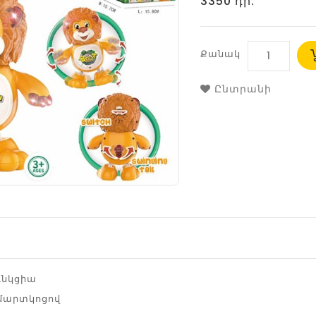
3350 դր.
Քանակ
Ընտրանի
ունկցիա
 մարտկոցով