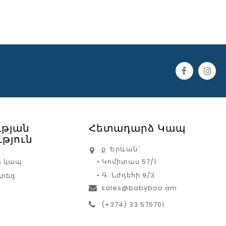
ւթյան
Հետադարձ Կապ
թյուն
ք. Երևան`
ձ կապ
• Կոմիտաս 57/1
• Գ. Նժդեհի 9/3
րտեզ
sales@babyboo.am
(+374) 33 575701