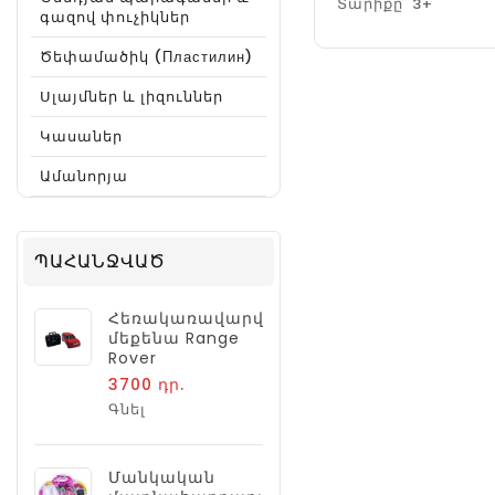
Տարիքը՝ 3+
գազով փուչիկներ
Ծեփամածիկ (Пластилин)
Սլայմներ և լիզուններ
Կասաներ
Ամանորյա
ՊԱՀԱՆՋՎԱԾ
Հեռակառավարվող
մեքենա Range
Rover
3700 դր.
Գնել
Մանկական