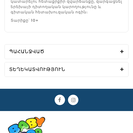
կատարելու հետաքրքիր զվարճանքը, զարգացնել
երեխայի դիտողական կարողությունը և
գիտական հետախուզական ոգին։
Տարիքը՝ 10+
ՊԱՀԱՆՋՎԱԾ
ՏԵՂԵԿԱՏՎՈՒԹՅՈՒՆ