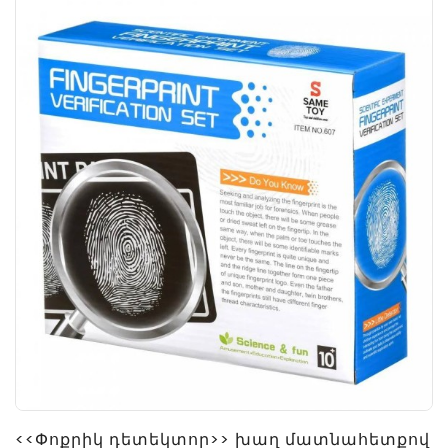
<<Փոքրիկ դետեկտոր>> խաղ մատնահետքով