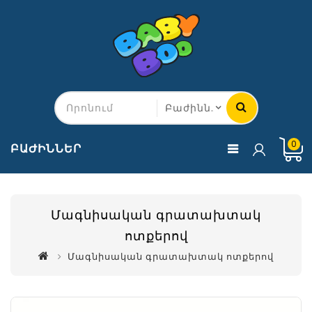
0
ԲԱԺԻՆՆԵՐ
Մագնիսական գրատախտակ
ոտքերով
Մագնիսական գրատախտակ ոտքերով