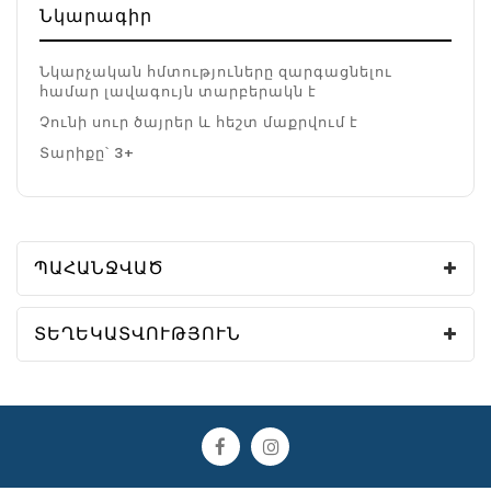
Նկարագիր
Նկարչական հմտություները զարգացնելու
համար լավագույն տարբերակն է
Չունի սուր ծայրեր և հեշտ մաքրվում է
Տարիքը՝ 3+
ՊԱՀԱՆՋՎԱԾ
ՏԵՂԵԿԱՏՎՈՒԹՅՈՒՆ