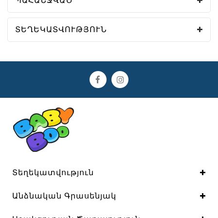
ՊԱՀԱՆՋՎԱԾ
ՏԵՂԵԿԱՏՎՈՒԹՅՈՒՆ
Տեղեկատվություն
Անձնական Գրասենյակ