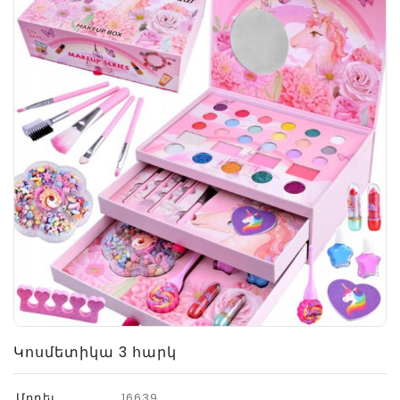
Կոսմետիկա 3 հարկ
Մոդել
16639