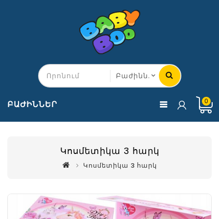
0
ԲԱԺԻՆՆԵՐ
Կոսմետիկա 3 հարկ
Կոսմետիկա 3 հարկ